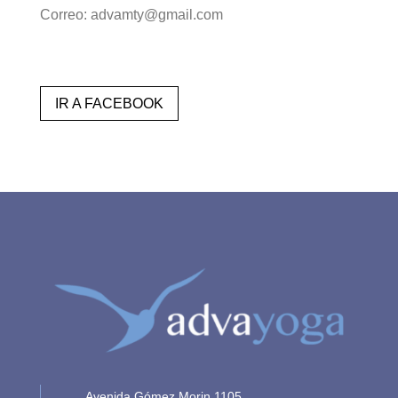
Correo: advamty@gmail.com
IR A FACEBOOK
Avenida Gómez Morin 1105